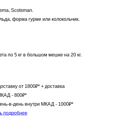
ema, Scotsman.
ьда, форма гурме или колокольчик.
та по 5 кг в большом мешке на 20 кг.
оставку от 1800₽* + доставка
КАД - 800₽*
день-в-день внутри МКАД - 1000₽*
ь подробнее