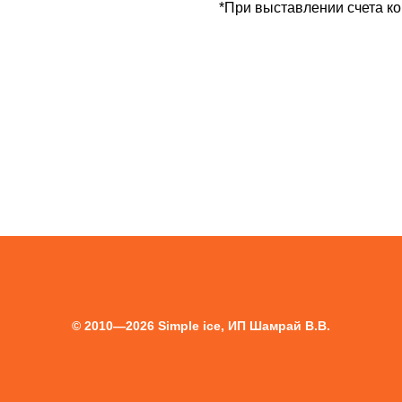
*При выставлении счета к
© 2010—2026 Simple ice, ИП Шамрай В.В.